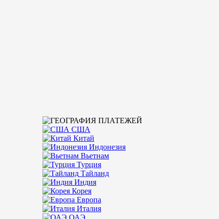
Доставим деньги точно: Наши переводы надежн
времени, но мы всегда готовы решить этот во
Безопасность на первом месте: Мы гарантиру
принимаем на себя все риски.
Помощь в случае проблемы: Если ваш платеж 
мы всегда доводим процесс до конца.
Поддержка в любой ситуации: Мы не оставим 
рабочий способ доставить деньги, и поддержи
Оплата в разных валютах: Мы предоставляем в
открывает дополнительные удобства для наши
США
Китай
Индонезия
Вьетнам
Турция
Тайланд
Индия
Корея
Европа
Италия
ОАЭ