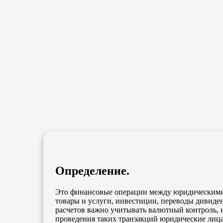
Контакты
Москва, Дербеневская улица 14к2
+7 (985) 386-49-82
Telegramm
Whatsapp
Определение.
info@rezident-pay.com
Это финансовые операции между юридическими 
товары и услуги, инвестиции, переводы дивиде
расчетов важно учитывать валютный контроль, н
проведения таких транзакций юридические лица