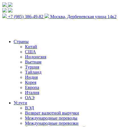
+7 (985) 386-49-82
Москва, Дербеневская улица 14к2
Страны
Китай
США
Индонезия
Вьетнам
Турция
Тайланд
Индия
Корея
Европа
Италия
ОАЭ
Услуги
ВЭД
Возврат валютной выручки
Международные переводы
Международные перевозки